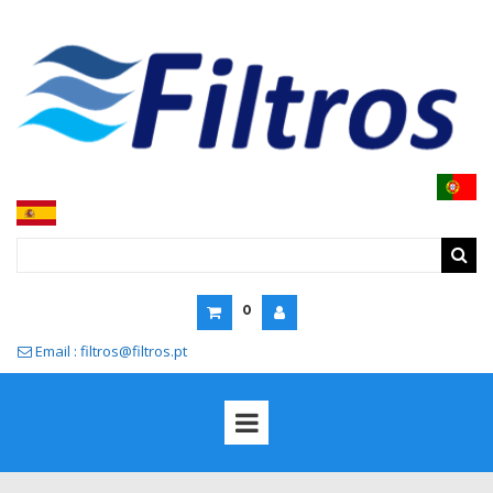
0
Email : filtros@filtros.pt
