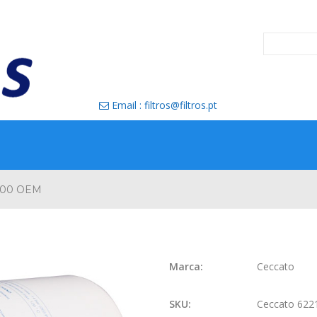
Email : filtros@filtros.pt

800 OEM
Marca:
Ceccato
SKU:
Ceccato 62