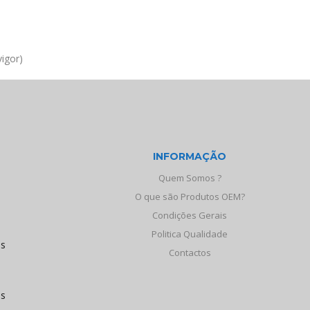
igor)
INFORMAÇÃO
Quem Somos ?
O que são Produtos OEM?
Condições Gerais
Politica Qualidade
os
Contactos
às