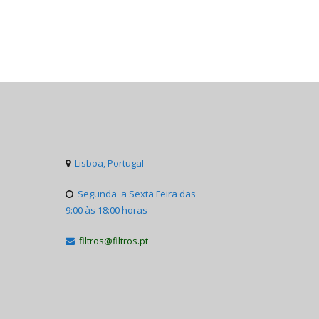
Lisboa, Portugal

Segunda a Sexta Feira das

9:00 às 18:00 horas
filtros@filtros.pt
