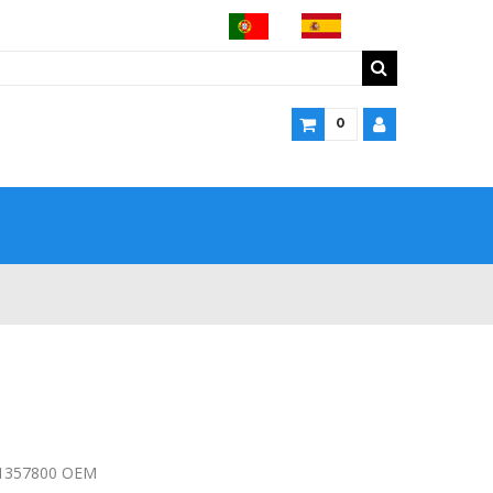
0
21357800 OEM