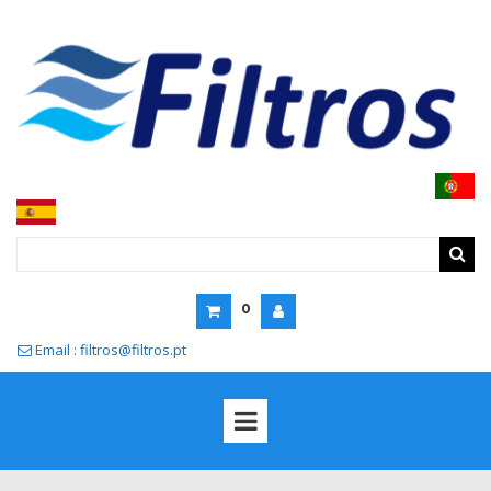
0
Email : filtros@filtros.pt
