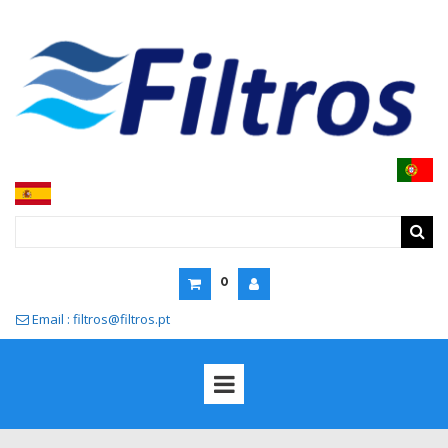
0
Email : filtros@filtros.pt
