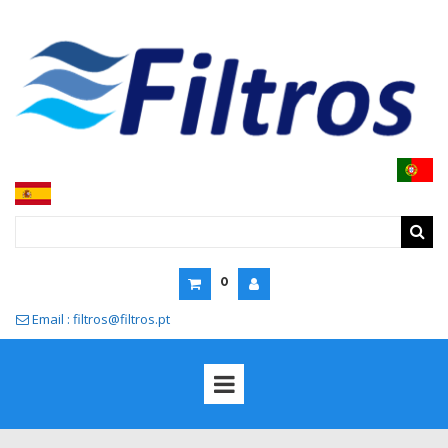
0
Email : filtros@filtros.pt
