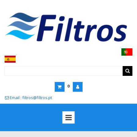
0
Email : filtros@filtros.pt
