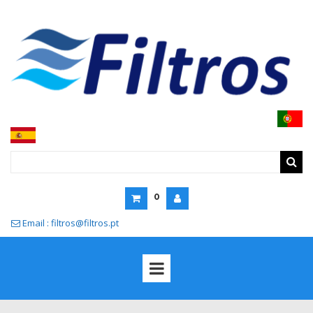
0
Email : filtros@filtros.pt
