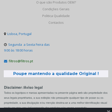
O que são Produtos OEM?
Condições Gerais
Politica Qualidade
Contactos
Lisboa, Portugal

Segunda a Sexta Feira das

9:00 às 18:00 horas
filtros@filtros.pt

Poupe mantendo a qualidade Original !
Disclaimer /Aviso legal
Todos os logotipos e marcas apresentadas na presente página web são propriedade dos
seus legais propriétarios, a sua exibição não pressupõe qualquer tipo de posse ou co-
propriedade, a sua divulgação e/ou menção destina-se a uma melhor identificação visual
tendo em vista uma ágil percepção dos produtos e/ou marca associada.