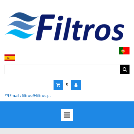
0
Email : filtros@filtros.pt
