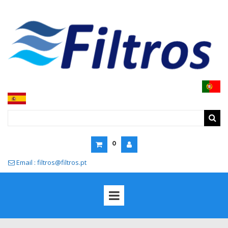
0
Email : filtros@filtros.pt
