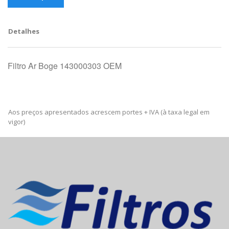
Detalhes
Filtro Ar Boge 143000303 OEM
Aos preços apresentados acrescem portes + IVA (à taxa legal em
vigor)