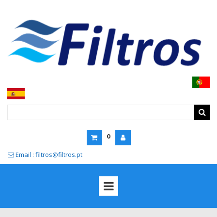
0
Email : filtros@filtros.pt
