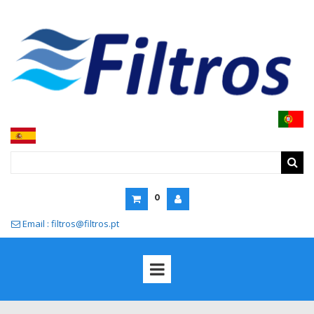
0
Email : filtros@filtros.pt
