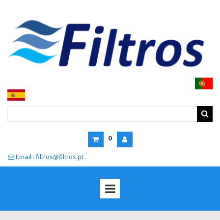
0
Email : filtros@filtros.pt
