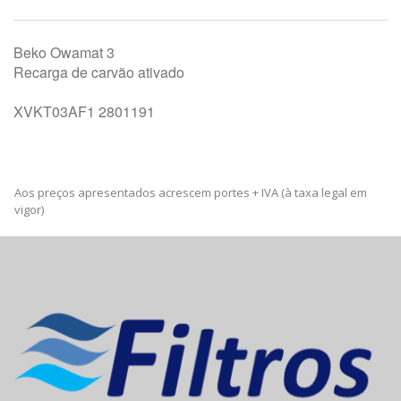
Beko Owamat 3
Recarga de carvão ativado
XVKT03AF1 2801191
Aos preços apresentados acrescem portes + IVA (à taxa legal em
vigor)