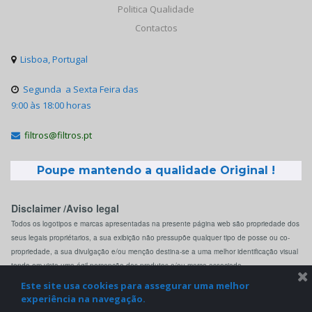
Politica Qualidade
Contactos
Lisboa, Portugal

Segunda a Sexta Feira das

9:00 às 18:00 horas
filtros@filtros.pt

Poupe mantendo a qualidade Original !
Disclaimer /Aviso legal
Todos os logotipos e marcas apresentadas na presente página web são propriedade dos
seus legais propriétarios, a sua exibição não pressupõe qualquer tipo de posse ou co-
propriedade, a sua divulgação e/ou menção destina-se a uma melhor identificação visual
tendo em vista uma ágil percepção dos produtos e/ou marca associada.
Este site usa cookies para assegurar uma melhor
experiência na navegação.
© 2022 Filtros.pt. All Rights Reserved.