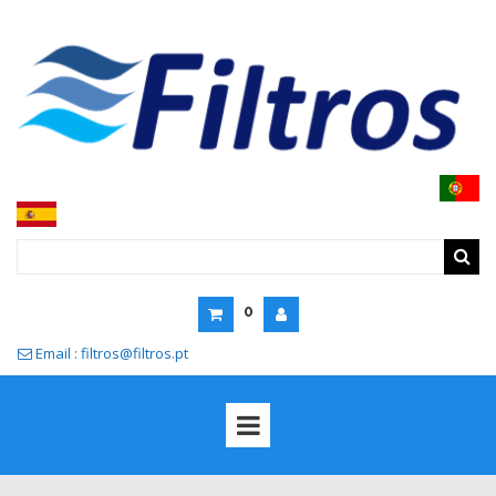
0
Email : filtros@filtros.pt
