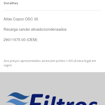
Detalhes
Atlas Copco OSC 35
Recarga carvão ativado/condensados
29011575 00 (OEM)
Aos preços apresentados acrescem portes + IVA (à taxa legal em
vigor)