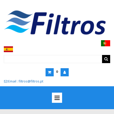
0
Email : filtros@filtros.pt
