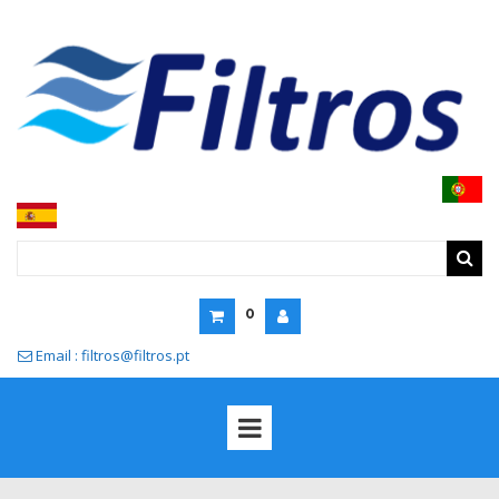
0
Email : filtros@filtros.pt
