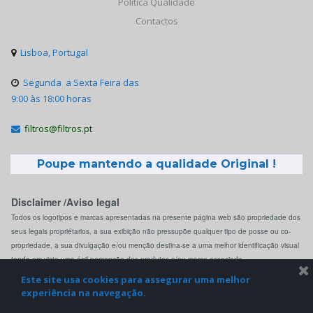
Politica Qualidade
Contactos
Lisboa, Portugal

Segunda a Sexta Feira das

9:00 às 18:00 horas
filtros@filtros.pt

Poupe mantendo a qualidade Original !
Disclaimer /Aviso legal
Todos os logotipos e marcas apresentadas na presente página web são propriedade dos
seus legais propriétarios, a sua exibição não pressupõe qualquer tipo de posse ou co-
propriedade, a sua divulgação e/ou menção destina-se a uma melhor identificação visual
tendo em vista uma ágil percepção dos produtos e/ou marca associada.
Este site usa cookies para assegurar uma melhor
experiência na navegação.
© 2022 Filtros.pt. All Rights Reserved.