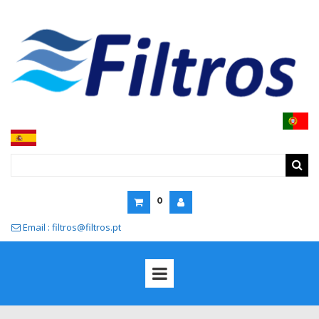
0
Email : filtros@filtros.pt
