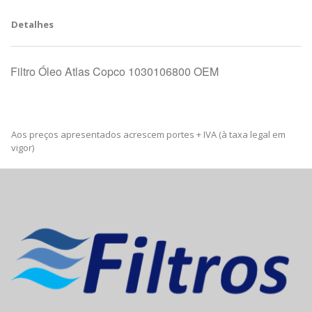
Detalhes
Filtro Óleo Atlas Copco 1030106800 OEM
Aos preços apresentados acrescem portes + IVA (à taxa legal em
vigor)