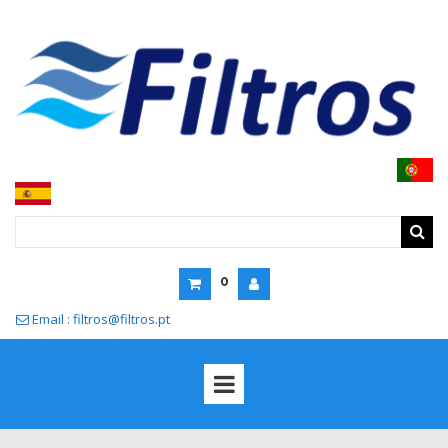
0
Email : filtros@filtros.pt
