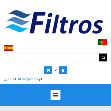
0
Email : filtros@filtros.pt
