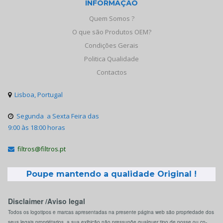
INFORMAÇÃO
Quem Somos ?
O que são Produtos OEM?
Condições Gerais
Politica Qualidade
Contactos
Lisboa, Portugal

Segunda a Sexta Feira das

9:00 às 18:00 horas
filtros@filtros.pt

Poupe mantendo a qualidade Original !
Disclaimer /Aviso legal
Todos os logotipos e marcas apresentadas na presente página web são propriedade dos
seus legais propriétarios, a sua exibição não pressupõe qualquer tipo de posse ou co-