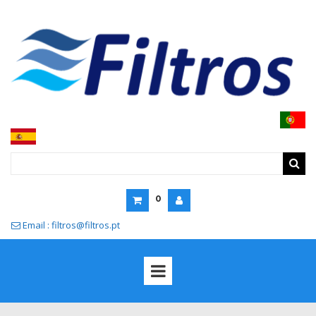
0
Email : filtros@filtros.pt
