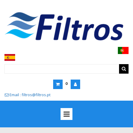
0
Email : filtros@filtros.pt
