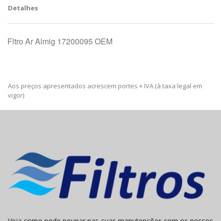
Detalhes
Fltro Ar Almig 17200095 OEM
Aos preços apresentados acrescem portes + IVA (à taxa legal em
vigor)
Veja como pode poupar nas suas manutenções com os nossos