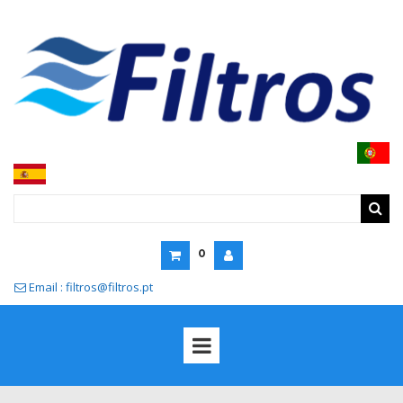
0
Email : filtros@filtros.pt
