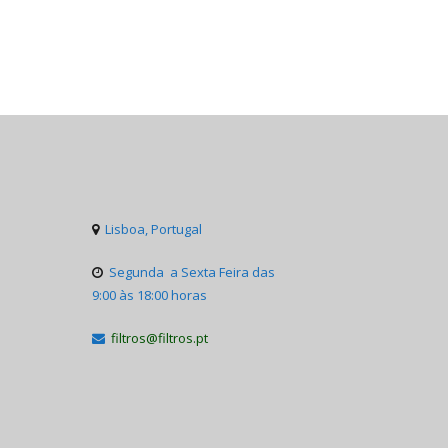
Lisboa, Portugal

Segunda a Sexta Feira das

9:00 às 18:00 horas
filtros@filtros.pt
