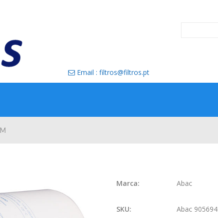
Email : filtros@filtros.pt

EM
Marca:
Abac
SKU:
Abac 90569