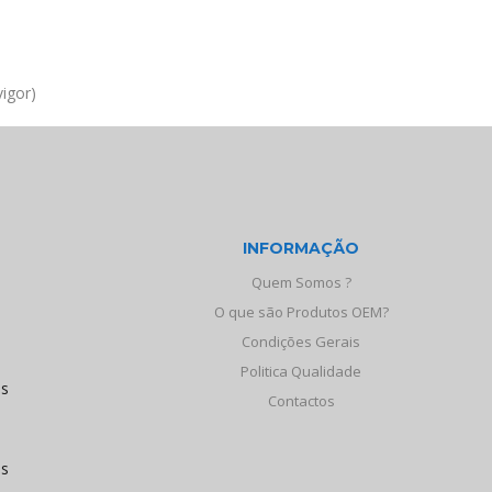
igor)
INFORMAÇÃO
Quem Somos ?
O que são Produtos OEM?
Condições Gerais
Politica Qualidade
os
Contactos
às