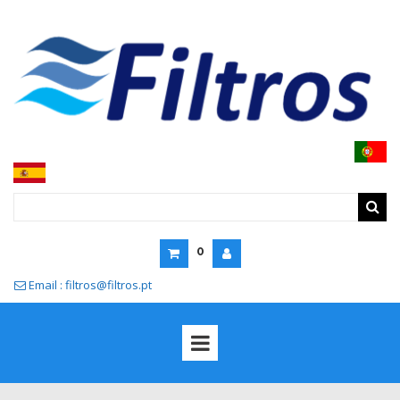
0
Email : filtros@filtros.pt
