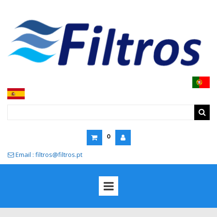
0
Email : filtros@filtros.pt
