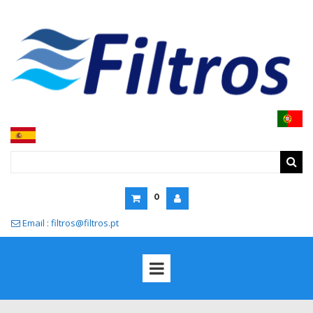
0
Email : filtros@filtros.pt
