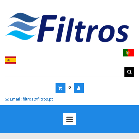
0
Email : filtros@filtros.pt
