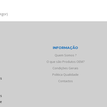
igor)
INFORMAÇÃO
Quem Somos ?
O que são Produtos OEM?
Condições Gerais
Politica Qualidade
os
Contactos
às
de