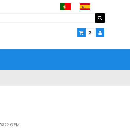
0
05822 OEM