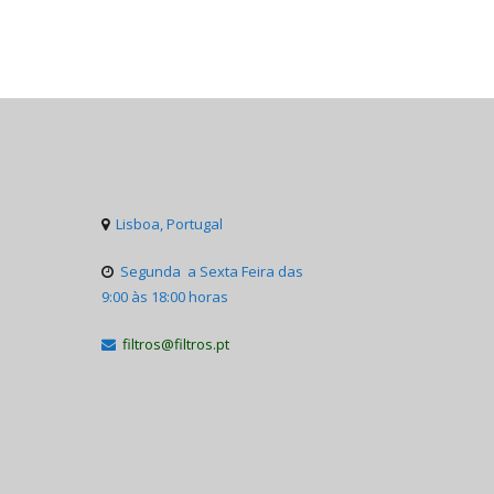
Lisboa, Portugal

Segunda a Sexta Feira das

9:00 às 18:00 horas
filtros@filtros.pt
