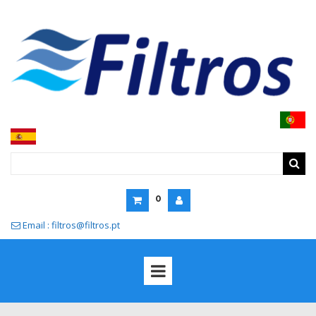
0
Email : filtros@filtros.pt
