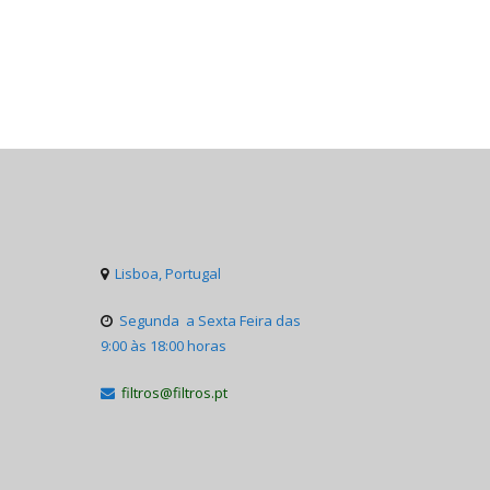
Lisboa, Portugal

Segunda a Sexta Feira das

9:00 às 18:00 horas
filtros@filtros.pt
