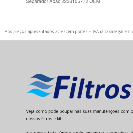
Separador Abac 2236105772 OEM
Aos preços apresentados acrescem portes + IVA (à taxa legal em v
Veja como pode poupar nas suas manutenções com 
nossos filtros e kits.
Na nossa Loja Online pode encontrar alternativas 