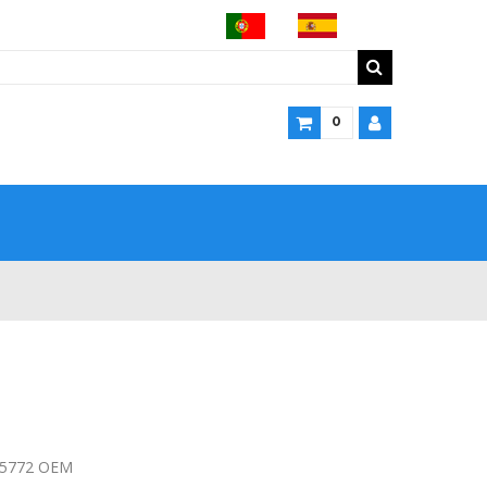
0
05772 OEM