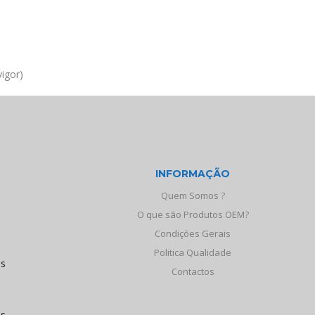
igor)
INFORMAÇÃO
Quem Somos ?
O que são Produtos OEM?
Condições Gerais
Politica Qualidade
os
Contactos
às