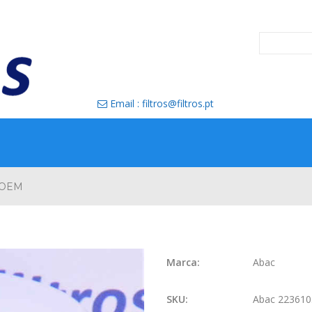
Email : filtros@filtros.pt

 OEM
Marca:
Abac
SKU:
Abac 22361