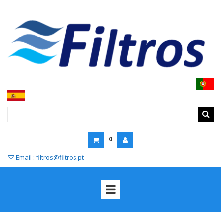
0
Email : filtros@filtros.pt
